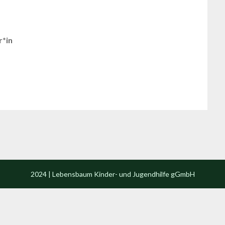
r*in
2024 | Lebensbaum Kinder- und Jugendhilfe gGmbH